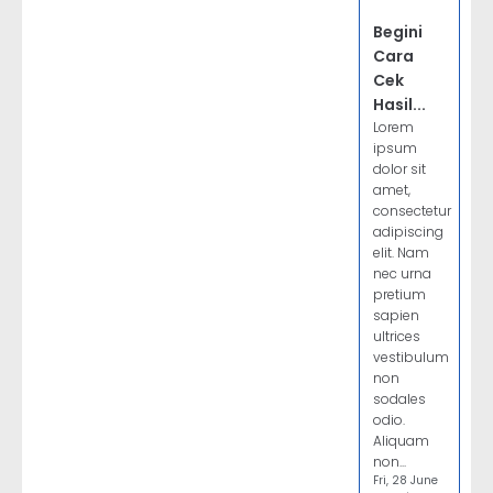
Begini
Cara
Cek
Hasil...
Lorem
ipsum
dolor sit
amet,
consectetur
adipiscing
elit. Nam
nec urna
pretium
sapien
ultrices
vestibulum
non
sodales
odio.
Aliquam
non...
Fri, 28 June