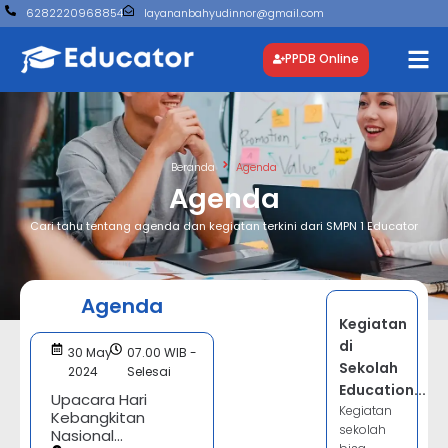
6282220968854
layananbahyudinnor@gmail.com
PPDB Online
Beranda
Agenda
Agenda
Cari tahu tentang agenda dan kegiatan terkini dari SMPN 1 Educator
Agenda
Kegiatan
di
30 May
07.00 WIB -
Sekolah
2024
Selesai
Education...
Upacara Hari
Kegiatan
Kebangkitan
sekolah
Nasional...