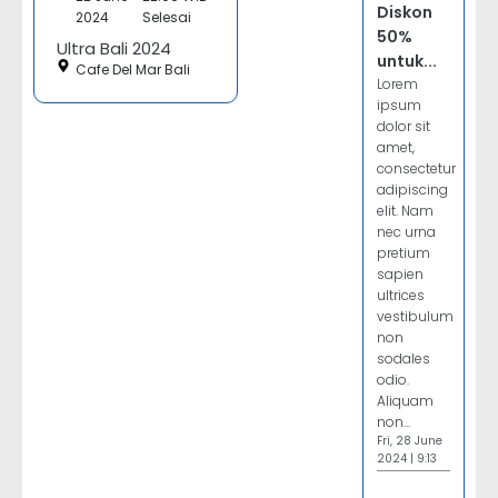
Diskon
2024
Selesai
50%
Ultra Bali 2024
untuk...
Cafe Del Mar Bali
Lorem
ipsum
dolor sit
amet,
consectetur
adipiscing
elit. Nam
nec urna
pretium
sapien
ultrices
vestibulum
non
sodales
odio.
Aliquam
non...
Fri, 28 June
2024 | 9:13