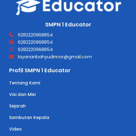
SMPN 1 Educator
6282220968854
6282220968854
6282220968854
layananbahyudinnor@gmail.com
Profil SMPN 1 Educator
Tentang Kami
Visi dan Misi
Sejarah
Sambutan Kepala
Video