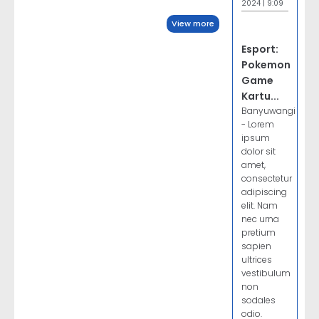
2024 | 9:09
View more
Esport:
Pokemon
Game
Kartu...
Banyuwangi
- Lorem
ipsum
dolor sit
amet,
consectetur
adipiscing
elit. Nam
nec urna
pretium
sapien
ultrices
vestibulum
non
sodales
odio.